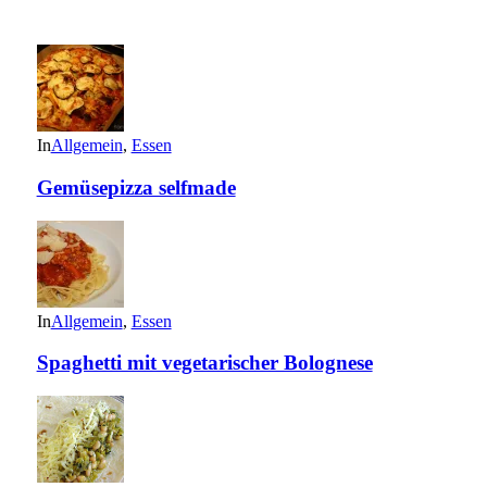
In
Allgemein
,
Essen
Gemüsepizza selfmade
In
Allgemein
,
Essen
Spaghetti mit vegetarischer Bolognese