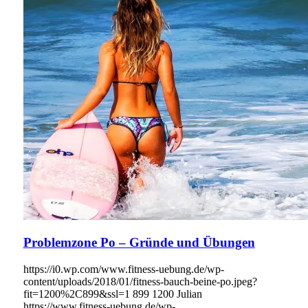
Problemzone Po – Gründe und Übungen
https://i0.wp.com/www.fitness-uebung.de/wp-
content/uploads/2018/01/fitness-bauch-beine-po.jpeg?
fit=1200%2C899&ssl=1
899
1200
Julian
https://www.fitness-uebung.de/wp-