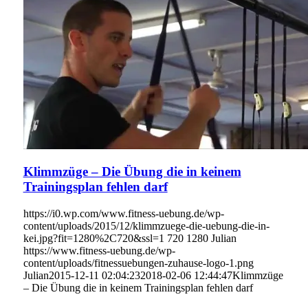
Klimmzüge – Die Übung die in keinem
Trainingsplan fehlen darf
https://i0.wp.com/www.fitness-uebung.de/wp-
content/uploads/2015/12/klimmzuege-die-uebung-die-in-
kei.jpg?fit=1280%2C720&ssl=1
720
1280
Julian
https://www.fitness-uebung.de/wp-
content/uploads/fitnessuebungen-zuhause-logo-1.png
Julian
2015-12-11 02:04:23
2018-02-06 12:44:47
Klimmzüge
– Die Übung die in keinem Trainingsplan fehlen darf