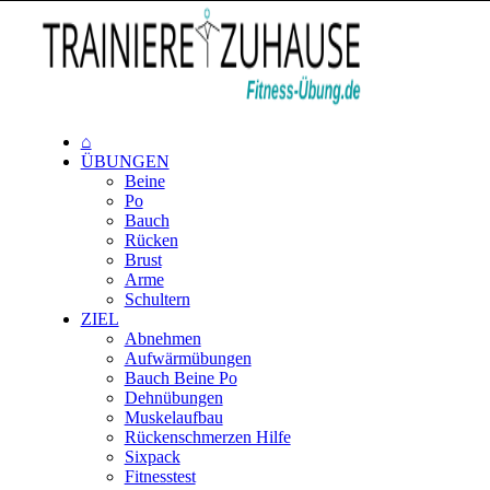
⌂
ÜBUNGEN
Beine
Po
Bauch
Rücken
Brust
Arme
Schultern
ZIEL
Abnehmen
Aufwärmübungen
Bauch Beine Po
Dehnübungen
Muskelaufbau
Rückenschmerzen Hilfe
Sixpack
Fitnesstest