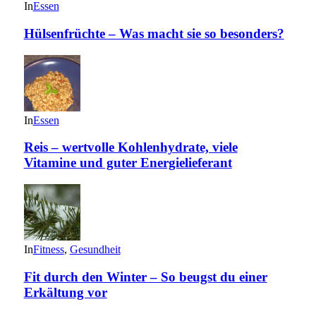
In
Essen
Hülsenfrüchte – Was macht sie so besonders?
In
Essen
Reis – wertvolle Kohlenhydrate, viele
Vitamine und guter Energielieferant
In
Fitness
,
Gesundheit
Fit durch den Winter – So beugst du einer
Erkältung vor