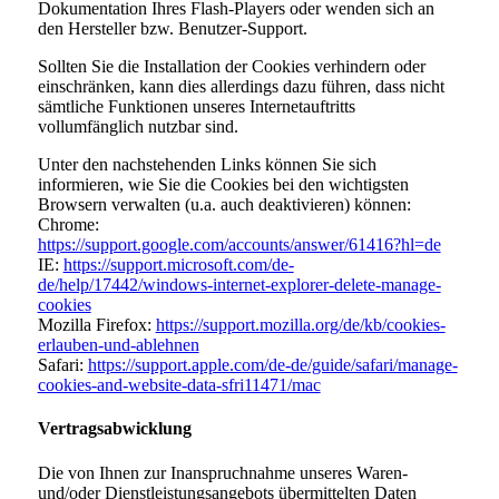
Dokumentation Ihres Flash-Players oder wenden sich an
den Hersteller bzw. Benutzer-Support.
Sollten Sie die Installation der Cookies verhindern oder
einschränken, kann dies allerdings dazu führen, dass nicht
sämtliche Funktionen unseres Internetauftritts
vollumfänglich nutzbar sind.
Unter den nachstehenden Links können Sie sich
informieren, wie Sie die Cookies bei den wichtigsten
Browsern verwalten (u.a. auch deaktivieren) können:
Chrome:
https://support.google.com/accounts/answer/61416?hl=de
IE:
https://support.microsoft.com/de-
de/help/17442/windows-internet-explorer-delete-manage-
cookies
Mozilla Firefox:
https://support.mozilla.org/de/kb/cookies-
erlauben-und-ablehnen
Safari:
https://support.apple.com/de-de/guide/safari/manage-
cookies-and-website-data-sfri11471/mac
Vertragsabwicklung
Die von Ihnen zur Inanspruchnahme unseres Waren-
und/oder Dienstleistungsangebots übermittelten Daten