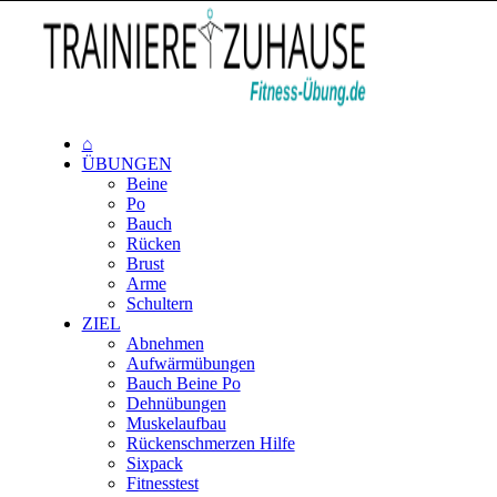
⌂
ÜBUNGEN
Beine
Po
Bauch
Rücken
Brust
Arme
Schultern
ZIEL
Abnehmen
Aufwärmübungen
Bauch Beine Po
Dehnübungen
Muskelaufbau
Rückenschmerzen Hilfe
Sixpack
Fitnesstest