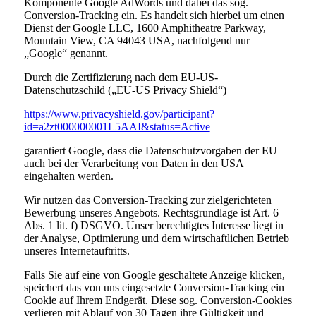
Komponente Google AdWords und dabei das sog.
Conversion-Tracking ein. Es handelt sich hierbei um einen
Dienst der Google LLC, 1600 Amphitheatre Parkway,
Mountain View, CA 94043 USA, nachfolgend nur
„Google“ genannt.
Durch die Zertifizierung nach dem EU-US-
Datenschutzschild („EU-US Privacy Shield“)
https://www.privacyshield.gov/participant?
id=a2zt000000001L5AAI&status=Active
garantiert Google, dass die Datenschutzvorgaben der EU
auch bei der Verarbeitung von Daten in den USA
eingehalten werden.
Wir nutzen das Conversion-Tracking zur zielgerichteten
Bewerbung unseres Angebots. Rechtsgrundlage ist Art. 6
Abs. 1 lit. f) DSGVO. Unser berechtigtes Interesse liegt in
der Analyse, Optimierung und dem wirtschaftlichen Betrieb
unseres Internetauftritts.
Falls Sie auf eine von Google geschaltete Anzeige klicken,
speichert das von uns eingesetzte Conversion-Tracking ein
Cookie auf Ihrem Endgerät. Diese sog. Conversion-Cookies
verlieren mit Ablauf von 30 Tagen ihre Gültigkeit und