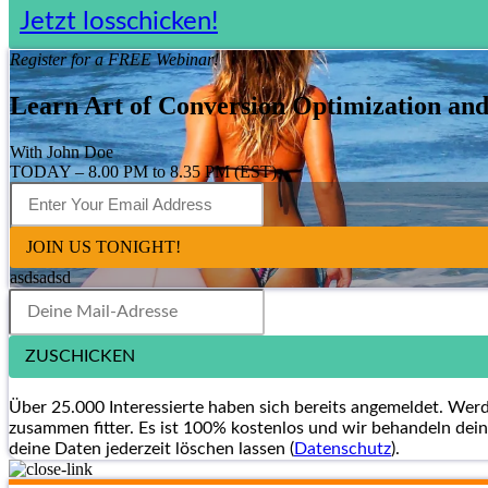
Jetzt losschicken!
Register for a FREE Webinar!
Learn Art of Conversion Optimization and 
With John Doe
TODAY – 8.00 PM to 8.35 PM (EST)
JOIN US TONIGHT!
asdsadsd
ZUSCHICKEN
Über 25.000 Interessierte haben sich bereits angemeldet. Wer
zusammen fitter. Es ist 100% kostenlos und wir behandeln dein
deine Daten jederzeit löschen lassen (
Datenschutz
).