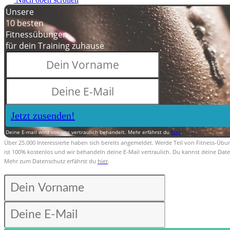
Unsere
10 besten
Fitnessübungen
für dein Training zuhause
Jetzt zusenden!
Deine E-mail wird von uns vertraulich behandelt. Mehr erfährst du
hier
.
Über 25.000 Interessierte haben sich bereits angemeldet. Werde Teil von Fitness-Übu
ist 100% kostenlos und wir behandeln deine E-Mail vertraulich. Du kannst deine Daten
Mehr zum Datenschutz erfährst du
hier
.