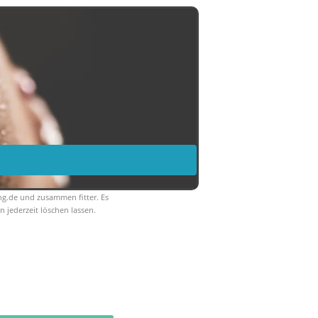
ng.de und zusammen fitter. Es
 jederzeit löschen lassen.