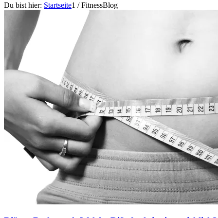
Du bist hier:
Startseite
1
/
FitnessBlog