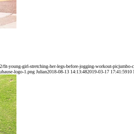
2/fit-young-girl-stretching-her-legs-before-jogging-workout-picjum
zuhause-logo-1.png
Julian
2018-08-13 14:13:48
2019-03-17 17:41:59
10 