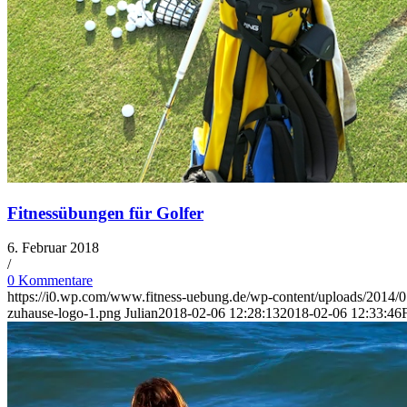
Fitnessübungen für Golfer
6. Februar 2018
/
0 Kommentare
https://i0.wp.com/www.fitness-uebung.de/wp-content/uploads/2014
zuhause-logo-1.png
Julian
2018-02-06 12:28:13
2018-02-06 12:33:46