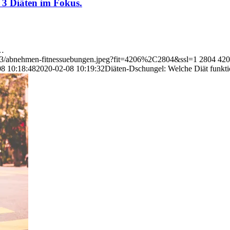
 3 Diäten im Fokus.
n…
/03/abnehmen-fitnessuebungen.jpeg?fit=4206%2C2804&ssl=1
2804
420
8 10:18:48
2020-02-08 10:19:32
Diäten-Dschungel: Welche Diät funktio