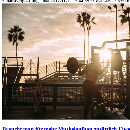
zuhause-logo-1.png
Julian
2017-11-12 15:44:58
2018-02-06 12:53:09
Braucht man für mehr Muskelaufbau zusätzlich Eiwe