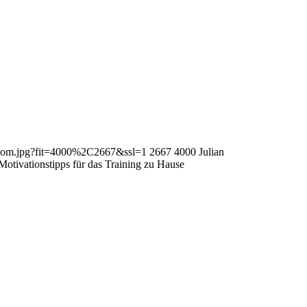
bo-com.jpg?fit=4000%2C2667&ssl=1
2667
4000
Julian
Motivationstipps für das Training zu Hause