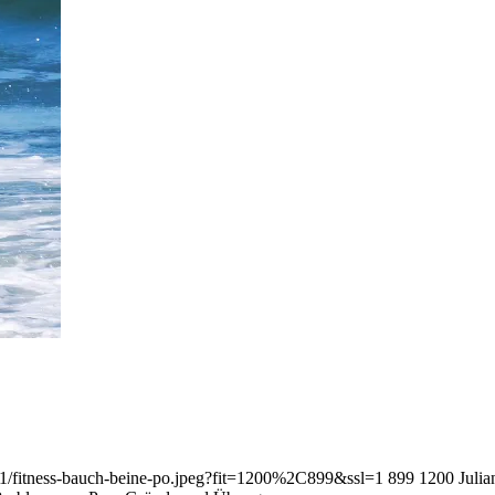
01/fitness-bauch-beine-po.jpeg?fit=1200%2C899&ssl=1
899
1200
Julia