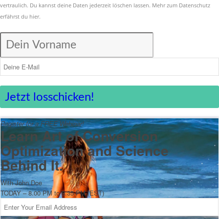
vertraulich. Du kannst deine Daten jederzeit löschen lassen. Mehr zum Datenschutz
erfährst du
hier
.
Jetzt losschicken!
Register for a FREE Webinar!
Learn Art of Conversion
Optimization and Science
Behind It.
With John Doe
TODAY – 8.00 PM to 8.35 PM (EST)