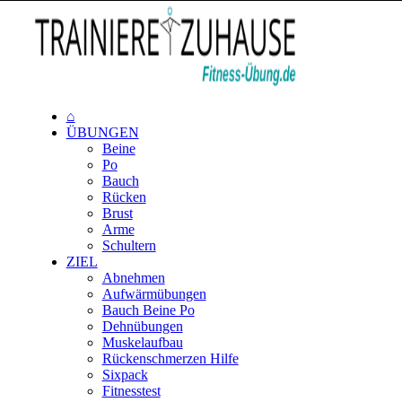
⌂
ÜBUNGEN
Beine
Po
Bauch
Rücken
Brust
Arme
Schultern
ZIEL
Abnehmen
Aufwärmübungen
Bauch Beine Po
Dehnübungen
Muskelaufbau
Rückenschmerzen Hilfe
Sixpack
Fitnesstest