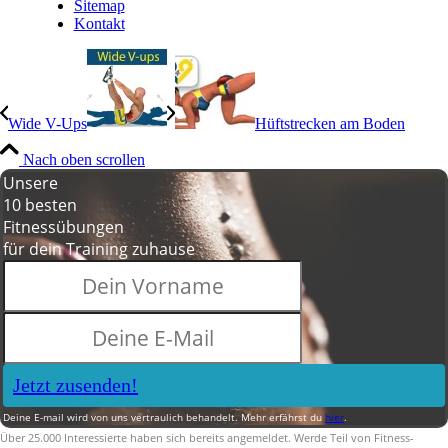
Sitemap
Kontakt
Wide V-Ups
Hüftstrecken am Boden
Nach oben scrollen
Unsere
10 besten
Fitnessübungen
für dein Training zuhause
Jetzt zusenden!
Deine E-mail wird von uns vertraulich behandelt. Mehr erfährst du
hier
.
Über 25.000 Interessierte haben sich bereits angemeldet. Werde Teil von Fitness-