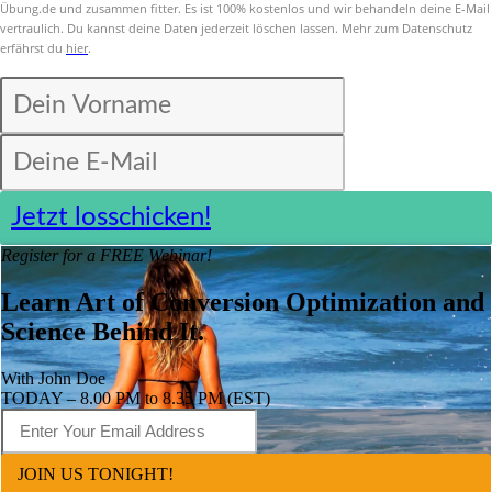
Übung.de und zusammen fitter. Es ist 100% kostenlos und wir behandeln deine E-Mail
vertraulich. Du kannst deine Daten jederzeit löschen lassen. Mehr zum Datenschutz
erfährst du
hier
.
Jetzt losschicken!
Register for a FREE Webinar!
Learn Art of Conversion Optimization and
Science Behind It.
With John Doe
TODAY – 8.00 PM to 8.35 PM (EST)
JOIN US TONIGHT!