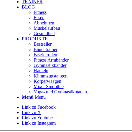
TRAINER
BLOG
Fitness
Essen
Abnehmen
Muskelaufbau
Gesundheit
PRODUKTE
Bestseller
Bauchtrainer
Faszielrollen
Fitness Armbänder
Gymnastikbänder
Hanteln
Klimmzugstangen
Körperwaagen
Mixer Smoothie
Yoga- und Gymnastikmatten
Menü
Menü
Link zu Facebook
Link zu X
Link zu Youtube
Link zu Instagram