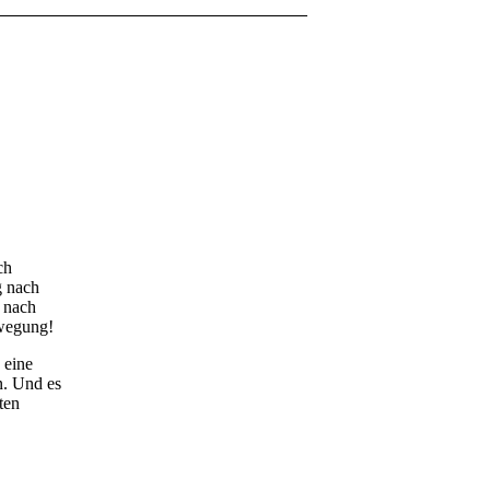
ch
g nach
n nach
ewegung!
 eine
. Und es
ten