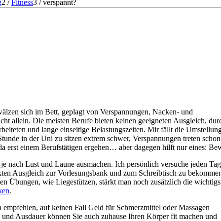
g
2
/
Fitness
3
/
verspannt?
wälzen sich im Bett, geplagt von Verspannungen, Nacken- und
t allein. Die meisten Berufe bieten keinen geeigneten Ausgleich, dur
eiteten und lange einseitige Belastungszeiten. Mir fällt die Umstellun
tunde in der Uni zu sitzen extrem schwer, Verspannungen treten scho
a erst einem Berufstätigen ergehen… aber dagegen hilft nur eines: B
 je nach Lust und Laune ausmachen. Ich persönlich versuche jeden Tag
kten Ausgleich
zur Vorlesungsbank und zum Schreibtisch zu bekommen
ten Übungen, wie Liegestützen, stärkt man noch zusätzlich die wichtigs
ken
.
 empfehlen, auf keinen Fall Geld für Schmerzmittel oder Massagen
n und Ausdauer können Sie auch zuhause Ihren Körper fit machen und