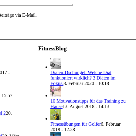
eiträge via E-Mail.
FitnessBlog
017 -
Diäten-Dschungel: Welche Diät
funktioniert wirklich? 3 Diäten im
Fokus.
8. Februar 2020 - 10:18
- 15:57
10 Motivationstipps für das Training zu
Hause
13. August 2018 - 14:13
l 2
20.
Fitnessübungen für Golfer
6. Februar
2018 - 12:28