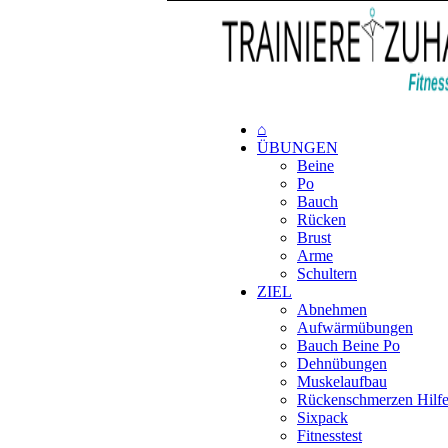
⌂
ÜBUNGEN
Beine
Po
Bauch
Rücken
Brust
Arme
Schultern
ZIEL
Abnehmen
Aufwärmübungen
Bauch Beine Po
Dehnübungen
Muskelaufbau
Rückenschmerzen Hilf
Sixpack
Fitnesstest