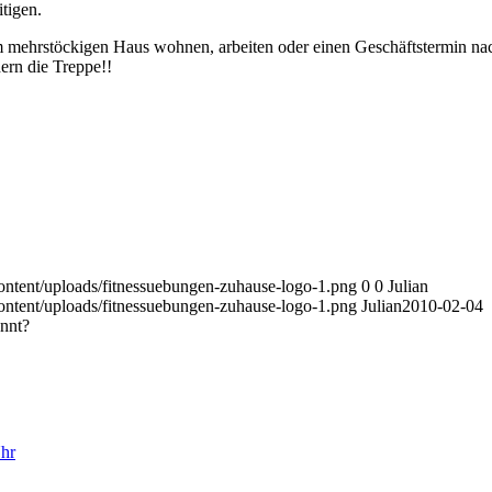
tigen.
 mehrstöckigen Haus wohnen, arbeiten oder einen Geschäftstermin na
ern die Treppe!!
ontent/uploads/fitnessuebungen-zuhause-logo-1.png
0
0
Julian
ontent/uploads/fitnessuebungen-zuhause-logo-1.png
Julian
2010-02-04
nnt?
hr