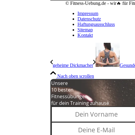
© Fitness-Uebung.de - wir🔥 für Fi
Impressum
Datenschutz
Haftungsausschluss
Sitemap
Kontakt
geheime Dickmacher
Gesunde
Nach oben scrollen
Unsere
10 besten
Fitnessübungen
für dein Training zuhause