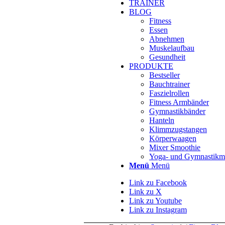
TRAINER
BLOG
Fitness
Essen
Abnehmen
Muskelaufbau
Gesundheit
PRODUKTE
Bestseller
Bauchtrainer
Faszielrollen
Fitness Armbänder
Gymnastikbänder
Hanteln
Klimmzugstangen
Körperwaagen
Mixer Smoothie
Yoga- und Gymnastikm
Menü
Menü
Link zu Facebook
Link zu X
Link zu Youtube
Link zu Instagram