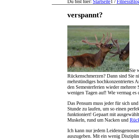
Du bist hier:
Startseite
1
/
FitnessBlo
verspannt?
Sie 
Rückenschmerzen? Dann sind Sie nich
mehrstündiges hochkonzentriertes Arb
den Semesterferien wieder mehrere S
wenigen Tagen auf! Wie vermag es d
Das Pensum muss jeder für sich und
Stunde zu laufen, um so einen perfe
funktioniert! Gepaart mit ausgewähl
Muskeln, rund um Nacken und
Rüc
Ich kann nur jedem Leidensgenossen
auszugeben. Mit ein wenig Diszipli