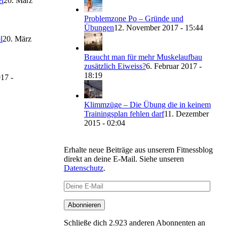
l
20. März
Problemzone Po – Gründe und
Übungen
12. November 2017 - 15:44
l
20. März
Braucht man für mehr Muskelaufbau
zusätzlich Eiweiss?
6. Februar 2017 -
18:19
17 -
Klimmzüge – Die Übung die in keinem
Trainingsplan fehlen darf
11. Dezember
2015 - 02:04
Erhalte neue Beiträge aus unserem Fitnessblog
direkt an deine E-Mail. Siehe unseren
Datenschutz
.
Deine
E-
Mail
Abonnieren
Schließe dich 2.923 anderen Abonnenten an