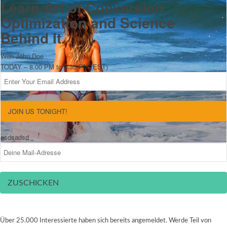
Learn Art of Conversion
Optimization and Science
Behind It.
With John Doe
TODAY – 8.00 PM to 8.35 PM (EST)
JOIN US TONIGHT!
asdsadsd
ZUSCHICKEN
Über 25.000 Interessierte haben sich bereits angemeldet. Werde Teil von