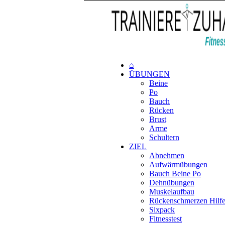
⌂
ÜBUNGEN
Beine
Po
Bauch
Rücken
Brust
Arme
Schultern
ZIEL
Abnehmen
Aufwärmübungen
Bauch Beine Po
Dehnübungen
Muskelaufbau
Rückenschmerzen Hilf
Sixpack
Fitnesstest