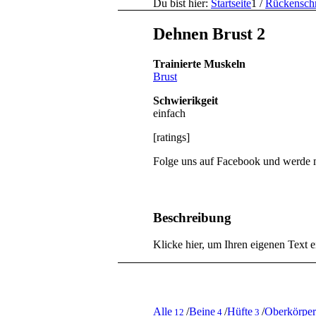
Du bist hier:
Startseite
1
/
Rückensch
Dehnen Brust 2
Trainierte Muskeln
Brust
Schwierikgeit
einfach
[ratings]
Folge uns auf Facebook und werde mi
Beschreibung
Klicke hier, um Ihren eigenen Text 
Alle
/
Beine
/
Hüfte
/
Oberkörper
12
4
3