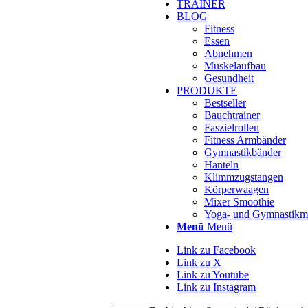
TRAINER
BLOG
Fitness
Essen
Abnehmen
Muskelaufbau
Gesundheit
PRODUKTE
Bestseller
Bauchtrainer
Faszielrollen
Fitness Armbänder
Gymnastikbänder
Hanteln
Klimmzugstangen
Körperwaagen
Mixer Smoothie
Yoga- und Gymnastikm
Menü
Menü
Link zu Facebook
Link zu X
Link zu Youtube
Link zu Instagram