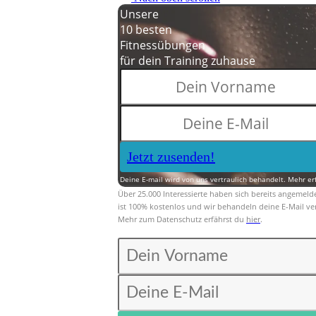
Unsere
10 besten
Fitnessübungen
für dein Training zuhause
Jetzt zusenden!
Deine E-mail wird von uns vertraulich behandelt. Mehr er
Über 25.000 Interessierte haben sich bereits angemeld
ist 100% kostenlos und wir behandeln deine E-Mail ver
Mehr zum Datenschutz erfährst du
hier
.