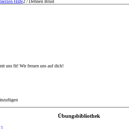
merzen Hilfe
2
/
Dehnen Brust
t uns fit! Wir freuen uns auf dich!
einzufügen
Übungsbibliothek
5