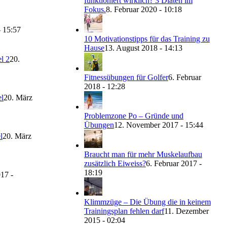
funktioniert wirklich? 3 Diäten im
Fokus.
8. Februar 2020 - 10:18
- 15:57
10 Motivationstipps für das Training zu
Hause
13. August 2018 - 14:13
l 2
20.
Fitnessübungen für Golfer
6. Februar
2018 - 12:28
l
20. März
Problemzone Po – Gründe und
Übungen
12. November 2017 - 15:44
l
20. März
Braucht man für mehr Muskelaufbau
zusätzlich Eiweiss?
6. Februar 2017 -
18:19
17 -
Klimmzüge – Die Übung die in keinem
Trainingsplan fehlen darf
11. Dezember
2015 - 02:04