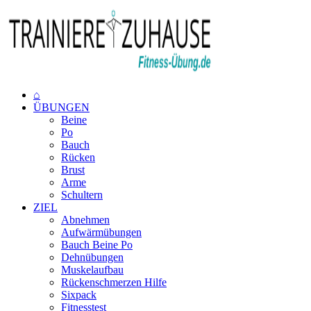
⌂
ÜBUNGEN
Beine
Po
Bauch
Rücken
Brust
Arme
Schultern
ZIEL
Abnehmen
Aufwärmübungen
Bauch Beine Po
Dehnübungen
Muskelaufbau
Rückenschmerzen Hilfe
Sixpack
Fitnesstest