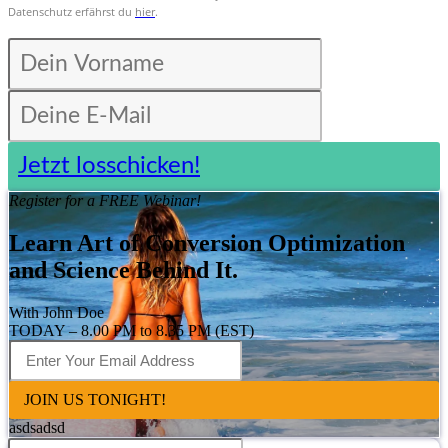
Datenschutz erfährst du
hier
.
Jetzt losschicken!
Register for a FREE Webinar!
Learn Art of Conversion Optimization
and Science Behind It.
With John Doe
TODAY – 8.00 PM to 8.35 PM (EST)
JOIN US TONIGHT!
asdsadsd