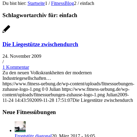
Du bist hier:
Startseite
1
/
FitnessBlog
2
/
einfach
Schlagwortarchiv für:
einfach
Die Liegestütze zwischendurch
24. November 2009
/
1 Kommentar
Zu den neuen Volkskrankheiten der modernen
Industriegesellschaften…
https://www.fitness-uebung.de/wp-content/uploads/fitnessuebungen-
zuhause-logo-1.png
0
0
Julian
https://www.fitness-uebung.de/wp-
content/uploads/fitnessuebungen-zuhause-logo-1.png
Julian
2009-
11-24 14:43:59
2009-11-28 17:51:07
Die Liegestütze zwischendurch
Neue Fitnessübungen
Frontstütz diagonal
20. März 2017 - 16:05