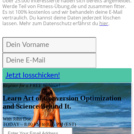
Über 25.000 Interessierte haben sich bereits angemeldet.
Werde Teil von Fitness-Übung.de und zusammen fitter.
Es ist 100% kostenlos und wir behandeln deine E-Mail
vertraulich. Du kannst deine Daten jederzeit löschen
lassen. Mehr zum Datenschutz erfährst du
hier
.
Jetzt losschicken!
Register for a FREE Webinar!
Learn Art of Conversion Optimization
and Science Behind It.
With John Doe
TODAY – 8.00 PM to 8.35 PM (EST)