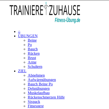
⌂
ÜBUNGEN
Beine
Po
Bauch
Rücken
Brust
Arme
Schultern
ZIEL
Abnehmen
Aufwärmübungen
Bauch Beine Po
Dehnübungen
Muskelaufbau
Rückenschmerzen Hilfe
Sixpack
Fitnesstest