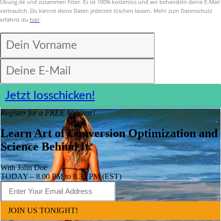
Übung.de und zusammen fitter. Es ist 100% kostenlos und wir behandeln deine E-Mail
vertraulich. Du kannst deine Daten jederzeit löschen lassen. Mehr zum Datenschutz
erfährst du
hier
.
Jetzt losschicken!
Register for a FREE Webinar!
Learn Art of Conversion Optimization and
Science Behind It.
With John Doe
TODAY – 8.00 PM to 8.35 PM (EST)
JOIN US TONIGHT!