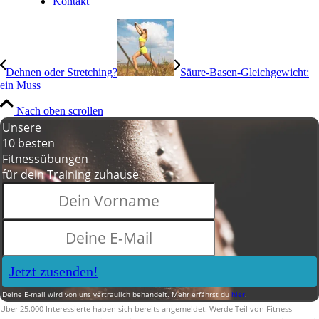
Kontakt
Dehnen oder Stretching?
Säure-Basen-Gleichgewicht:
ein Muss
Nach oben scrollen
Unsere
10 besten
Fitnessübungen
für dein Training zuhause
Jetzt zusenden!
Deine E-mail wird von uns vertraulich behandelt. Mehr erfährst du
hier
.
Über 25.000 Interessierte haben sich bereits angemeldet. Werde Teil von Fitness-