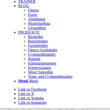
TRAINER
BLOG
Fitness
Essen
Abnehmen
Muskelaufbau
Gesundheit
PRODUKTE
Bestseller
Bauchtrainer
Faszielrollen
Fitness Armbänder
Gymnastikbänder
Hanteln
Klimmzugstangen
Körperwaagen
Mixer Smoothie
Yoga- und Gymnastikmatten
Menü
Menü
Link zu Facebook
Link zu X
Link zu Youtube
Link zu Instagram