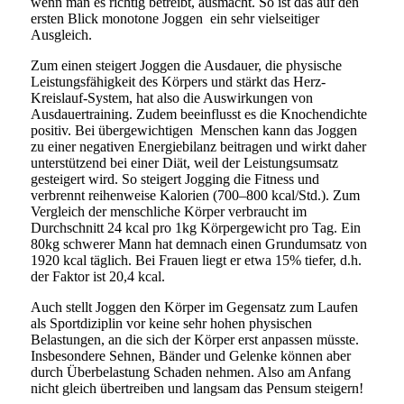
wenn man es richtig betreibt, ausmacht. So ist das auf den
ersten Blick monotone Joggen ein sehr vielseitiger
Ausgleich.
Zum einen steigert Joggen die Ausdauer, die physische
Leistungsfähigkeit des Körpers und stärkt das Herz-
Kreislauf-System, hat also die Auswirkungen von
Ausdauertraining. Zudem beeinflusst es die Knochendichte
positiv. Bei übergewichtigen Menschen kann das Joggen
zu einer negativen Energiebilanz beitragen und wirkt daher
unterstützend bei einer Diät, weil der Leistungsumsatz
gesteigert wird. So steigert Jogging die Fitness und
verbrennt reihenweise Kalorien
(700–800 kcal/Std.). Zum
Vergleich der menschliche Körper verbraucht im
Durchschnitt 24 kcal pro 1kg Körpergewicht pro Tag. Ein
80kg schwerer Mann hat demnach einen Grundumsatz von
1920 kcal täglich. Bei Frauen liegt er etwa 15% tiefer, d.h.
der Faktor ist 20,4 kcal.
Auch stellt Joggen den Körper im Gegensatz zum Laufen
als Sportdiziplin vor keine sehr hohen physischen
Belastungen, an die sich der Körper erst anpassen müsste.
Insbesondere Sehnen, Bänder
und Gelenke können aber
durch Überbelastung Schaden nehmen. Also am Anfang
nicht gleich übertreiben und langsam das Pensum steigern!