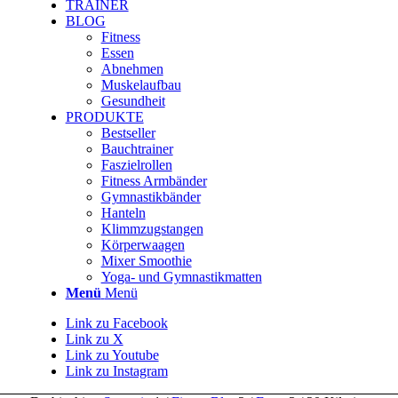
TRAINER
BLOG
Fitness
Essen
Abnehmen
Muskelaufbau
Gesundheit
PRODUKTE
Bestseller
Bauchtrainer
Faszielrollen
Fitness Armbänder
Gymnastikbänder
Hanteln
Klimmzugstangen
Körperwaagen
Mixer Smoothie
Yoga- und Gymnastikmatten
Menü
Menü
Link zu Facebook
Link zu X
Link zu Youtube
Link zu Instagram