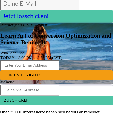
Jetzt losschicken!
Register for a FREE Webinar!
Learn Art of Conversion Optimization and
Science Behind It.
With John Doe
TODAY – 8.00 PM to 8.35 PM (EST)
JOIN US TONIGHT!
asdsadsd
ZUSCHICKEN
Über 25.000 Interessierte haben sich bereits angemeldet.