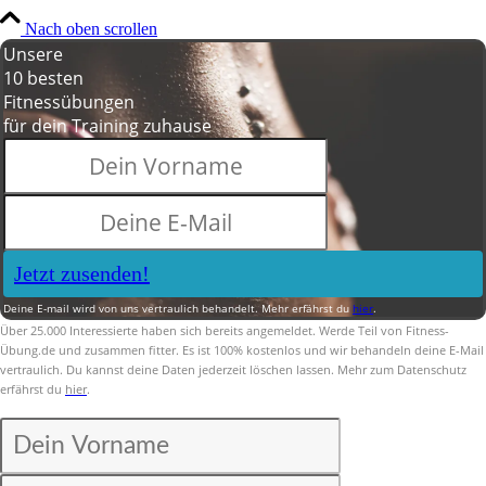
Nach oben scrollen
Unsere
10 besten
Fitnessübungen
für dein Training zuhause
Jetzt zusenden!
Deine E-mail wird von uns vertraulich behandelt. Mehr erfährst du
hier
.
Über 25.000 Interessierte haben sich bereits angemeldet. Werde Teil von Fitness-
Übung.de und zusammen fitter. Es ist 100% kostenlos und wir behandeln deine E-Mail
vertraulich. Du kannst deine Daten jederzeit löschen lassen. Mehr zum Datenschutz
erfährst du
hier
.