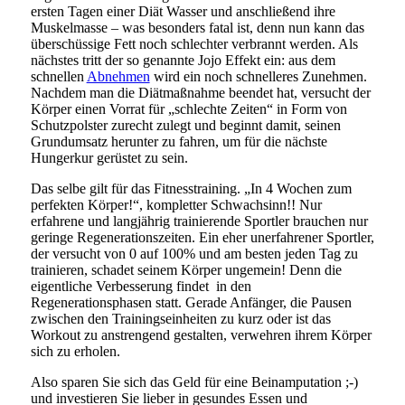
ersten Tagen einer Diät Wasser und anschließend ihre
Muskelmasse – was besonders fatal ist, denn nun kann das
überschüssige Fett noch schlechter verbrannt werden. Als
nächstes tritt der so genannte Jojo Effekt ein: aus dem
schnellen
Abnehmen
wird ein noch schnelleres Zunehmen.
Nachdem man die Diätmaßnahme beendet hat, versucht der
Körper einen Vorrat für „schlechte Zeiten“ in Form von
Schutzpolster zurecht zulegt und beginnt damit, seinen
Grundumsatz herunter zu fahren, um für die nächste
Hungerkur gerüstet zu sein.
Das selbe gilt für das Fitnesstraining. „In 4 Wochen zum
perfekten Körper!“, kompletter Schwachsinn!! Nur
erfahrene und langjährig trainierende Sportler brauchen nur
geringe Regenerationszeiten. Ein eher unerfahrener Sportler,
der versucht von 0 auf 100% und am besten jeden Tag zu
trainieren, schadet seinem Körper ungemein! Denn die
eigentliche Verbesserung findet in den
Regenerationsphasen statt. Gerade Anfänger, die Pausen
zwischen den Trainingseinheiten zu kurz oder ist das
Workout zu anstrengend gestalten, verwehren ihrem Körper
sich zu erholen.
Also sparen Sie sich das Geld für eine Beinamputation ;-)
und investieren Sie lieber in gesundes Essen und