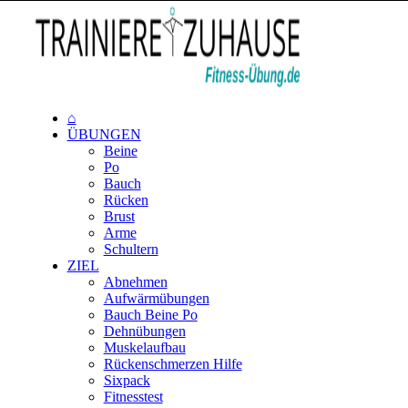
⌂
ÜBUNGEN
Beine
Po
Bauch
Rücken
Brust
Arme
Schultern
ZIEL
Abnehmen
Aufwärmübungen
Bauch Beine Po
Dehnübungen
Muskelaufbau
Rückenschmerzen Hilfe
Sixpack
Fitnesstest