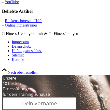
–
YouTube
Beliebte Artikel
–
Rückenschmerzen Hilfe
–
Online Fitnesstrainer
© Fitness-Uebung.de - wir🔥 für Fitnessübungen
Impressum
Datenschutz
Haftungsausschluss
Sitemap
Kontakt
Nach oben scrollen
Unsere
10 besten
Fitnessübungen
für dein Training zuhause