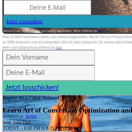
Jetzt zusenden!
Deine E-mail wird von uns vertraulich behandelt. Mehr erfährst du
hier
.
Über 25.000 Interessierte haben sich bereits angemeldet. Werde Teil von Fitness-Übu
ist 100% kostenlos und wir behandeln deine E-Mail vertraulich. Du kannst deine Daten
Mehr zum Datenschutz erfährst du
hier
.
Jetzt losschicken!
Register for a FREE Webinar!
Learn Art of Conversion Optimization and 
Beine
With John Doe
TODAY – 8.00 PM to 8.35 PM (EST)