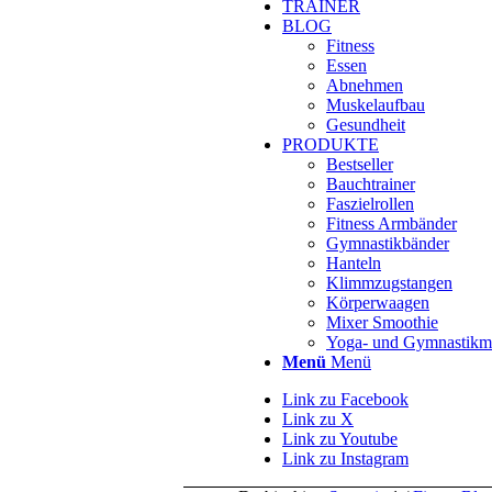
TRAINER
BLOG
Fitness
Essen
Abnehmen
Muskelaufbau
Gesundheit
PRODUKTE
Bestseller
Bauchtrainer
Faszielrollen
Fitness Armbänder
Gymnastikbänder
Hanteln
Klimmzugstangen
Körperwaagen
Mixer Smoothie
Yoga- und Gymnastikm
Menü
Menü
Link zu Facebook
Link zu X
Link zu Youtube
Link zu Instagram