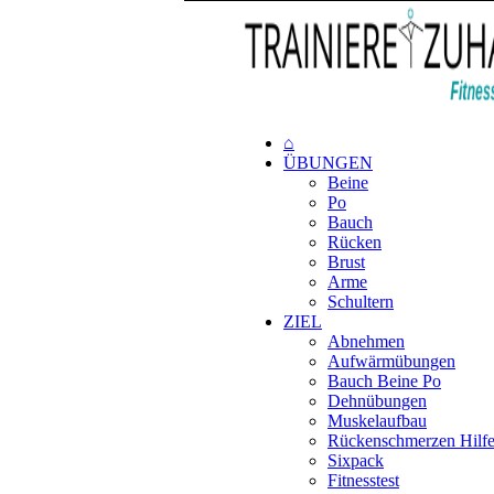
⌂
ÜBUNGEN
Beine
Po
Bauch
Rücken
Brust
Arme
Schultern
ZIEL
Abnehmen
Aufwärmübungen
Bauch Beine Po
Dehnübungen
Muskelaufbau
Rückenschmerzen Hilf
Sixpack
Fitnesstest