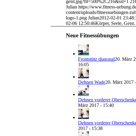
geist.jpg?fit=500%2C216&ssl=1
21
Julian
https://www.fitness-uebung.d
content/uploads/fitnessuebungen-zu
logo-1.png
Julian
2012-02-01 23:48:
02-06 12:50:46
Körper, Seele, Geis
Neue Fitnessübungen
Frontstütz diagonal
20. März 2
16:05
Dehnen Wade
20. März 2017 
Dehnen vorderer Oberschenke
März 2017 - 15:40
Dehnen vorderer Oberschenke
2017 - 15:38