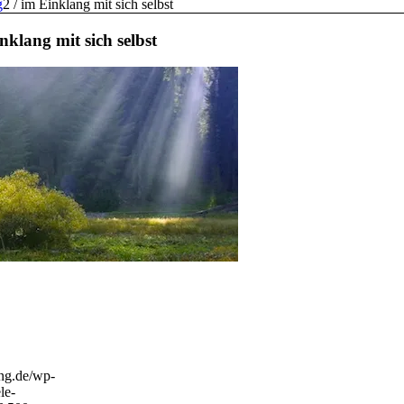
g
2
/
im Einklang mit sich selbst
nklang mit sich selbst
ng.de/wp-
le-