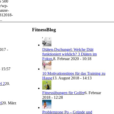
6
500
e/wp-
hause-
31
2018-
t…
FitnessBlog
017 -
Diäten-Dschungel: Welche Diät
funktioniert wirklich? 3 Diäten im
Fokus.
8. Februar 2020 - 10:18
- 15:57
10 Motivationstipps für das Training zu
Hause
13. August 2018 - 14:13
l 2
20.
Fitnessübungen für Golfer
6. Februar
2018 - 12:28
l
20. März
Problemzone Po – Gründe und