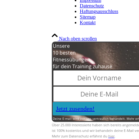
Impressum
Datenschutz
Haftungsausschluss
Sitemap
Kontakt
Nach oben scrollen
Unsere
10 besten
Fitnessübungen
für dein Training zuhause
Jetzt zusenden!
Deine E-mail wird von uns vertraulich behandelt. Mehr er
Über 25.000 Interessierte haben sich bereits angemeld
ist 100% kostenlos und wir behandeln deine E-Mail ver
Mehr zum Datenschutz erfährst du
hier
.