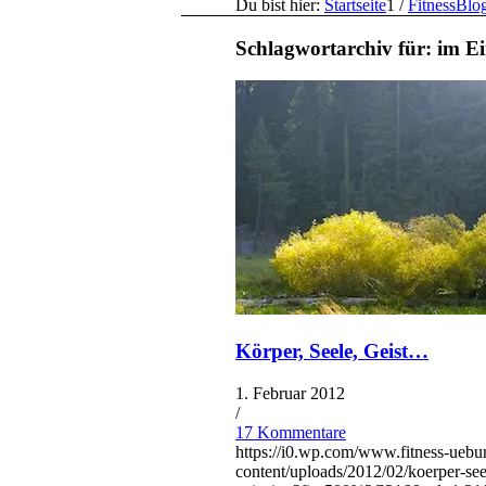
Du bist hier:
Startseite
1
/
FitnessBlo
Schlagwortarchiv für:
im Ei
Körper, Seele, Geist…
1. Februar 2012
/
17 Kommentare
https://i0.wp.com/www.fitness-uebu
content/uploads/2012/02/koerper-see