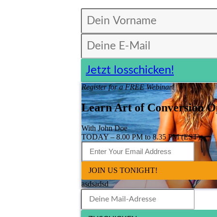
Jetzt losschicken!
Register for a FREE Webinar!
Learn Art of Conversion Op
With John Doe
TODAY – 8.00 PM to 8.35 PM (EST)
JOIN US TONIGHT!
asdsadsd