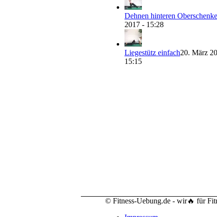
Dehnen hinteren Oberschenke
2017 - 15:28
Liegestütz einfach
20. März 20
15:15
© Fitness-Uebung.de - wir🔥 für Fi