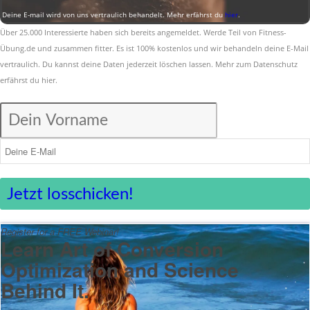
Deine E-mail wird von uns vertraulich behandelt. Mehr erfährst du
hier
.
Über 25.000 Interessierte haben sich bereits angemeldet. Werde Teil von Fitness-
Übung.de und zusammen fitter. Es ist 100% kostenlos und wir behandeln deine E-Mail
vertraulich. Du kannst deine Daten jederzeit löschen lassen. Mehr zum Datenschutz
erfährst du
hier
.
Jetzt losschicken!
Register for a FREE Webinar!
Learn Art of Conversion
Optimization and Science
Behind It.