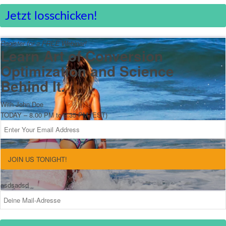
Jetzt losschicken!
Register for a FREE Webinar!
Learn Art of Conversion
Optimization and Science
Behind It.
With John Doe
TODAY – 8.00 PM to 8.35 PM (EST)
JOIN US TONIGHT!
asdsadsd